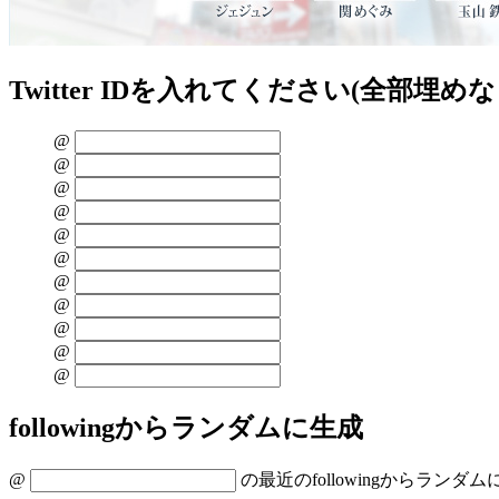
Twitter IDを入れてください(全部埋め
@
@
@
@
@
@
@
@
@
@
@
followingからランダムに生成
@
の最近のfollowingからランダム